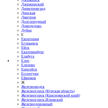
Дзержинский
Димитровград
Динская
Дмитров
Долгопрудный
Домодедово
Дубна
Е
Евпатория
Егорьевск
Ейск
Екатеринбург
Елабуга
Елец
Елизово
Енисейск
Ессентуки
Ефремов
Ж
Железноводск
Железногорск (Курская область)
Железногорск (Красноярский край)
Железногорск-Илимский
Железнодорожный