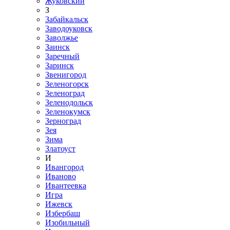
Жуковский
З
Забайкальск
Заводоуковск
Заволжье
Заинск
Заречный
Заринск
Звенигород
Зеленогорск
Зеленоград
Зеленодольск
Зеленокумск
Зерноград
Зея
Зима
Златоуст
И
Ивангород
Иваново
Ивантеевка
Игра
Ижевск
Избербаш
Изобильный