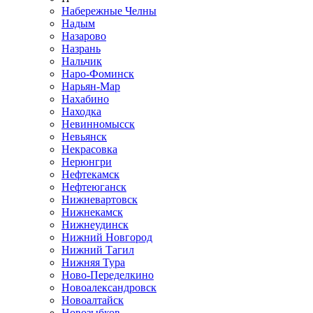
Набережные Челны
Надым
Назарово
Назрань
Нальчик
Наро-Фоминск
Нарьян-Мар
Нахабино
Находка
Невинномысск
Невьянск
Некрасовка
Нерюнгри
Нефтекамск
Нефтеюганск
Нижневартовск
Нижнекамск
Нижнеудинск
Нижний Новгород
Нижний Тагил
Нижняя Тура
Ново-Переделкино
Новоалександровск
Новоалтайск
Новозыбков