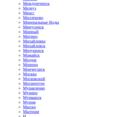
Междуреченск
Мелеуз
Миасс
Миллерово
Минеральные Воды
Минусинск
Мирный
Митино
Михайловка
Михайловск
Мичуринск
Можайск
Моздок
Монино
Мончегорск
Москва
Московский
Мосрентген
Муравленко
Мурино
Мурманск
Муром
Мыски
Мытищи
Н