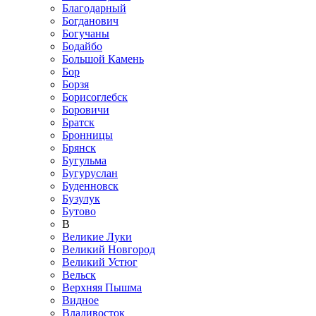
Благодарный
Богданович
Богучаны
Бодайбо
Большой Камень
Бор
Борзя
Борисоглебск
Боровичи
Братск
Бронницы
Брянск
Бугульма
Бугуруслан
Буденновск
Бузулук
Бутово
В
Великие Луки
Великий Новгород
Великий Устюг
Вельск
Верхняя Пышма
Видное
Владивосток