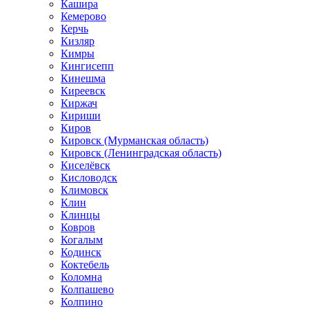
Кашира
Кемерово
Керчь
Кизляр
Кимры
Кингисепп
Кинешма
Киреевск
Киржач
Кириши
Киров
Кировск (Мурманская область)
Кировск (Ленинградская область)
Киселёвск
Кисловодск
Климовск
Клин
Клинцы
Ковров
Когалым
Кодинск
Коктебель
Коломна
Колпашево
Колпино