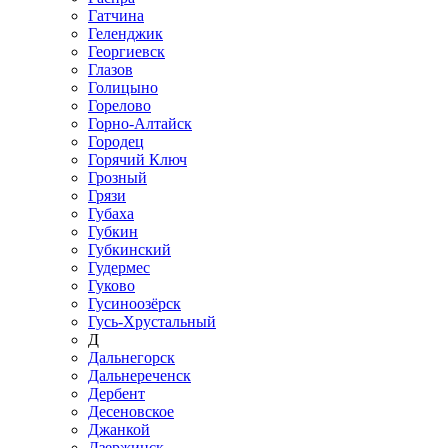
Гатчина
Геленджик
Георгиевск
Глазов
Голицыно
Горелово
Горно-Алтайск
Городец
Горячий Ключ
Грозный
Грязи
Губаха
Губкин
Губкинский
Гудермес
Гуково
Гусиноозёрск
Гусь-Хрустальный
Д
Дальнегорск
Дальнереченск
Дербент
Десеновское
Джанкой
Дзержинск