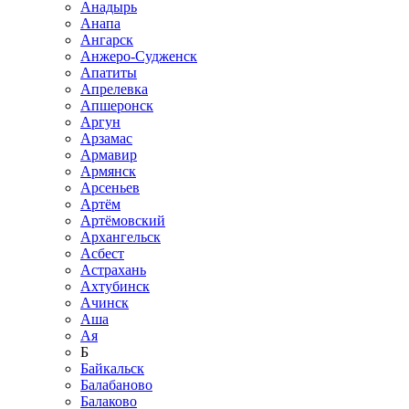
Анадырь
Анапа
Ангарск
Анжеро-Судженск
Апатиты
Апрелевка
Апшеронск
Аргун
Арзамас
Армавир
Армянск
Арсеньев
Артём
Артёмовский
Архангельск
Асбест
Астрахань
Ахтубинск
Ачинск
Аша
Ая
Б
Байкальск
Балабаново
Балаково