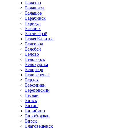
Балахна
Балашиха
Балашов
Барабинск
Барнаул
Батайск
Бахчисарай
Белая Калитва
Белгород
Белебей
Белово
Белогорск
Белокуриха
Белорецк
Белореченск
Бердск
Березники
Березовский
Беслан
Бийск
Бикин
Билибино
Биробиджан
Бирск
Благовещенск