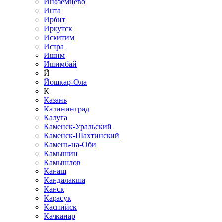
Иноземцево
Инта
Ирбит
Иркутск
Искитим
Истра
Ишим
Ишимбай
Й
Йошкар-Ола
К
Казань
Калининград
Калуга
Каменск-Уральский
Каменск-Шахтинский
Камень-на-Оби
Камышин
Камышлов
Канаш
Кандалакша
Канск
Карасук
Каспийск
Качканар