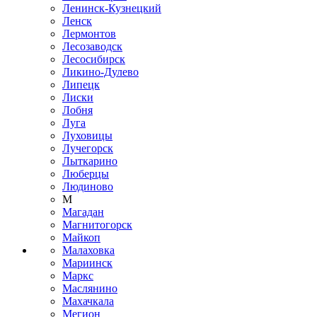
Ленинск-Кузнецкий
Ленск
Лермонтов
Лесозаводск
Лесосибирск
Ликино-Дулево
Липецк
Лиски
Лобня
Луга
Луховицы
Лучегорск
Лыткарино
Люберцы
Людиново
М
Магадан
Магнитогорск
Майкоп
Малаховка
Мариинск
Маркс
Маслянино
Махачкала
Мегион