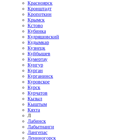
Красноярск
Кронштадт
Кропоткин
Крымск
Кстово
Кубинка
Кудряшовский
Кудымкар
Кузнецк
Куйбышев
Кумертау
Кунгур
Курган
Курганинск
Куровское
Курск
Курчатов
Кызыл
Кыштым
Кяхта
Л
Лабинск
Лабытнанги
Лангепас
Лениногорск