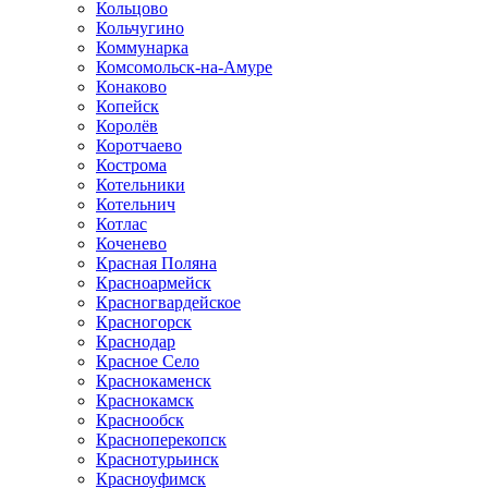
Кольцово
Кольчугино
Коммунарка
Комсомольск-на-Амуре
Конаково
Копейск
Королёв
Коротчаево
Кострома
Котельники
Котельнич
Котлас
Коченево
Красная Поляна
Красноармейск
Красногвардейское
Красногорск
Краснодар
Красное Село
Краснокаменск
Краснокамск
Краснообск
Красноперекопск
Краснотурьинск
Красноуфимск