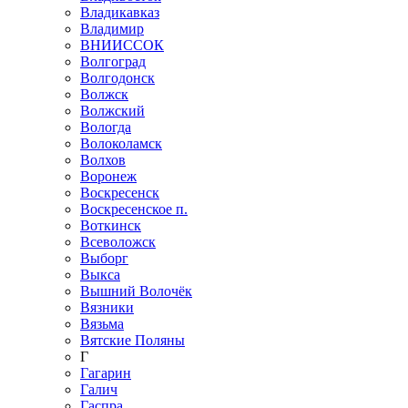
Владикавказ
Владимир
ВНИИССОК
Волгоград
Волгодонск
Волжск
Волжский
Вологда
Волоколамск
Волхов
Воронеж
Воскресенск
Воскресенское п.
Воткинск
Всеволожск
Выборг
Выкса
Вышний Волочёк
Вязники
Вязьма
Вятские Поляны
Г
Гагарин
Галич
Гаспра